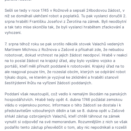
Sešli se tedy v roce 1745 v Rožnově a sepsali 24bodovou žádost, v
niž se domáhali ulehčení robot a poplatků. Tu pak vyslanci doručili 2.
srpna hraběti Františku Josefovi z Žerotína na zámek. Byli neodbytní
a tak tato mise skončila tak, že byli vyslanci hrabětem zfackování a
vyhozeni.
7. srpna téhož roku se pak srotilo několik stovek Valachů vedených
Martinem Michnou z Rožnova u Zašové a přísahali zde, že nebudou
robotovat, dokud vrchnost na jejich žádost neodpoví. Hrabě v reakci
na to poslal žádost na krajský úřad, aby bylo vysláno vojsko a
portáši, kteří měli přinutit poddané k robotování. Krajský úřad na to
ale reagoval pouze tím, že rozeslal obcím, kterých se odpírání robot
týkalo dopis, ve kterém je vyzýval ke zklidnění a hraběti stanovil
šestitýdenní lhůtu na vyřízení žádosti poddaných.
Poddaní však neustoupili, což vedlo k nemalým škodám na panských
hospodářstvích. Hrabě tedy opět 4. dubna 1746 požádal zemskou
vládu o vojenskou pomoc. Informace o této žádosti se dostala i k
představitelům vzbouřených dědin a tak se 8. dubna opět u Zašové
shlukl zástup ozbrojených Valachů, kteří chtěli táhnout na zámek
vynutit si odpověď na své memorandum. Rozumnějším z nich se však
podařilo tento zástup přesvědčit o tom, aby nic nepodnikali a rozešli