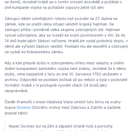
se domů, nicméně hrabě se o tomto srocení dozvěděl a požádal o
dvě kumpanie vojska na potlačení vzpoury ještě týž den.
Zástupci dědin odmítajících robotu byli pozváni na 27. dubna na
zámek, kde se snažil celou situaci uklidnit krajský hejtman. Se
zástupci přišla i poměrně velká skupina ozbrojených lidí. Hejtman
vyzval ozbrojence, aby se rozešli ke svým povinnostem s tím, že do
14 dnů bude jejich žádost vyřízena. Hrabě jim vydal podobný dopis, v
němž ale vyřízení žádosti neslíbil. Poddaní mu ale neuvěřili a ozbrojení
se vydali ke Krásenskému zámku.
Kdy a kde přesně došlo k ozbrojenému střetu mezi valachy a oněmi
dvěmi kumpaniemi zemského vojska není známo, nicméně že k němu
došlo, víme bezpečně z listu ze dne 10. července 1750 uloženém v
archivu. Odpovědi se poddaní dočkali až po měsíci a byla v podstatě
formální: hrabě v ní postupně vyvrátil všech 24 bodů jako
neoprávněné.
Čeněk Kramoliš v knize Valašská Vojna umístil tuto bitvu na svahy
kopce
Sovince
(Ostrého vrchu) mezi Zašovou a Zubřím a začátek
popsal takto:
Kopec Sovinec byl na jižní a západní straně holý a porostlý