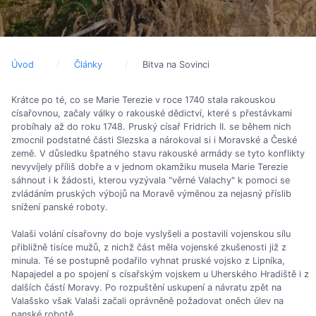
Úvod
Články
Bitva na Sovinci
Krátce po té, co se Marie Terezie v roce 1740 stala rakouskou
císařovnou, začaly války o rakouské dědictví, které s přestávkami
probíhaly až do roku 1748. Pruský císař Fridrich II. se během nich
zmocnil podstatné části Slezska a nárokoval si i Moravské a České
země. V důsledku špatného stavu rakouské armády se tyto konflikty
nevyvíjely příliš dobře a v jednom okamžiku musela Marie Terezie
sáhnout i k žádosti, kterou vyzývala "věrné Valachy" k pomoci se
zvládáním pruských výbojů na Moravě výměnou za nejasný příslib
snížení panské roboty.
Valaši volání císařovny do boje vyslyšeli a postavili vojenskou sílu
přibližně tisíce mužů, z nichž část měla vojenské zkušenosti již z
minula. Té se postupně podařilo vyhnat pruské vojsko z Lipníka,
Napajedel a po spojení s císařským vojskem u Uherského Hradiště i z
dalších částí Moravy. Po rozpuštění uskupení a návratu zpět na
Valašsko však Valaši začali oprávněně požadovat oněch úlev na
panské robotě.