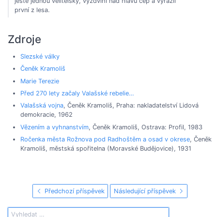
ještě jednou velitelsky, vyzdvihl nad hlavu cep a vyrazil
první z lesa.
Zdroje
Slezské války
Čeněk Kramoliš
Marie Terezie
Před 270 lety začaly Valašské rebelie…
Valašská vojna
, Čeněk Kramoliš, Praha: nakladatelství Lidová
demokracie, 1962
Vězením a vyhnanstvím
, Čeněk Kramoliš, Ostrava: Profil, 1983
Ročenka města Rožnova pod Radhoštěm a osad v okrese
, Čeněk
Kramoliš, městská spořitelna (Moravské Budějovice), 1931
Předchozí příspěvek
Následující příspěvek