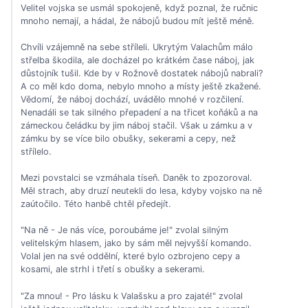
Velitel vojska se usmál spokojeně, když poznal, že ručnic
mnoho nemají, a hádal, že nábojů budou mít ještě méně.
Chvíli vzájemně na sebe stříleli. Ukrytým Valachům málo
střelba škodila, ale docházel po krátkém čase náboj, jak
důstojník tušil. Kde by v Rožnově dostatek nábojů nabrali?
A co měl kdo doma, nebylo mnoho a místy ještě zkažené.
Vědomí, že náboj dochází, uvádělo mnohé v rozčilení.
Nenadáli se tak silného přepadení a na třicet koňáků a na
zámeckou čeládku by jim náboj stačil. Však u zámku a v
zámku by se více bilo obušky, sekerami a cepy, než
střílelo.
Mezi povstalci se vzmáhala tíseň. Daněk to zpozoroval.
Měl strach, aby druzí neutekli do lesa, kdyby vojsko na ně
zaútočilo. Této hanbě chtěl předejít.
"Na ně - Je nás více, poroubáme je!" zvolal silným
velitelským hlasem, jako by sám měl nejvyšší komando.
Volal jen na své oddělní, které bylo ozbrojeno cepy a
kosami, ale strhl i třetí s obušky a sekerami.
"Za mnou! - Pro lásku k Valašsku a pro zajaté!" zvolal