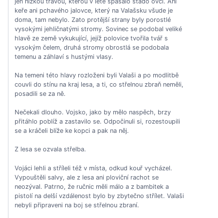
jen nízkou trávou, kterou v létě spásalo stádo ovcí. Ani
keře ani pchavého jalovce, který na Valašsku všude je
doma, tam nebylo. Zato protější strany byly porostlé
vysokými jehličnatými stromy. Sovinec se podobal veliké
hlavě ze země vykukující, jejíž polovice tvořila tvář s
vysokým čelem, druhá stromy obrostlá se podobala
temenu a záhlaví s hustými vlasy.
Na temeni této hlavy rozloženi byli Valaši a po modlitbě
couvli do stínu na kraj lesa, a ti, co střelnou zbraň neměli,
posadili se za ně.
Nečekali dlouho. Vojsko, jako by mělo naspěch, brzy
přitáhlo poblíž a zastavilo se. Odpočinuli si, rozestoupili
se a kráčeli blíže ke kopci a pak na něj.
Z lesa se ozvala střelba.
Vojáci lehli a stříleli též v místa, odkud kouř vycházel.
Vypouštěli salvy, ale z lesa ani ploviční rachot se
neozýval. Patrno, že ručnic měli málo a z bambitek a
pistolí na delší vzdálenost bylo by zbytečno střílet. Valaši
nebyli připraveni na boj se střelnou zbraní.