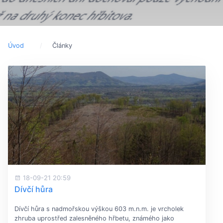
Úvod
Články
18-09-21 20:59
Dívčí hůra
Dívčí hůra s nadmořskou výškou 603 m.n.m. je vrcholek
zhruba uprostřed zalesněného hřbetu, známého jako