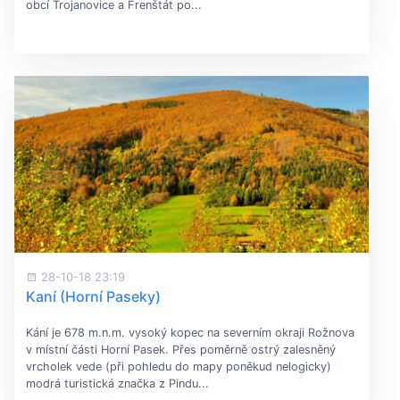
obcí Trojanovice a Frenštát po...
28-10-18 23:19
Kaní (Horní Paseky)
Kání je 678 m.n.m. vysoký kopec na severním okraji Rožnova
v místní části Horní Pasek. Přes poměrně ostrý zalesněný
vrcholek vede (při pohledu do mapy poněkud nelogicky)
modrá turistická značka z Pindu...