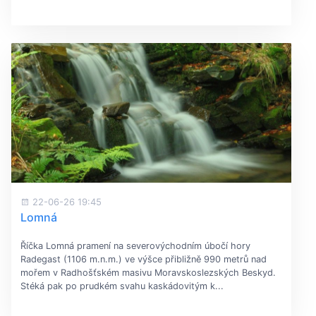
22-06-26 19:45
Lomná
Říčka Lomná
pramení na severovýchodním úbočí hory
Radegast (1106 m.n.m.) ve výšce přibližně 990 metrů nad
mořem v Radhošťském masivu Moravskoslezských Beskyd.
Stéká pak po prudkém svahu kaskádovitým k...