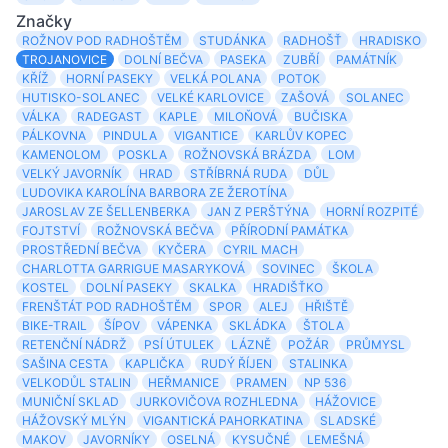
Značky
ROŽNOV POD RADHOŠTĚM
STUDÁNKA
RADHOŠŤ
HRADISKO
TROJANOVICE
DOLNÍ BEČVA
PASEKA
ZUBŘÍ
PAMÁTNÍK
KŘÍŽ
HORNÍ PASEKY
VELKÁ POLANA
POTOK
HUTISKO-SOLANEC
VELKÉ KARLOVICE
ZAŠOVÁ
SOLANEC
VÁLKA
RADEGAST
KAPLE
MILOŇOVÁ
BUČISKA
PÁLKOVNA
PINDULA
VIGANTICE
KARLŮV KOPEC
KAMENOLOM
POSKLA
ROŽNOVSKÁ BRÁZDA
LOM
VELKÝ JAVORNÍK
HRAD
STŘÍBRNÁ RUDA
DŮL
LUDOVIKA KAROLÍNA BARBORA ZE ŽEROTÍNA
JAROSLAV ZE ŠELLENBERKA
JAN Z PERŠTÝNA
HORNÍ ROZPITÉ
FOJTSTVÍ
ROŽNOVSKÁ BEČVA
PŘÍRODNÍ PAMÁTKA
PROSTŘEDNÍ BEČVA
KYČERA
CYRIL MACH
CHARLOTTA GARRIGUE MASARYKOVÁ
SOVINEC
ŠKOLA
KOSTEL
DOLNÍ PASEKY
SKALKA
HRADIŠŤKO
FRENŠTÁT POD RADHOŠTĚM
SPOR
ALEJ
HŘIŠTĚ
BIKE-TRAIL
ŠÍPOV
VÁPENKA
SKLÁDKA
ŠTOLA
RETENČNÍ NÁDRŽ
PSÍ ÚTULEK
LÁZNĚ
POŽÁR
PRŮMYSL
SAŠINA CESTA
KAPLIČKA
RUDÝ ŘÍJEN
STALINKA
VELKODŮL STALIN
HEŘMANICE
PRAMEN
NP 536
MUNIČNÍ SKLAD
JURKOVIČOVA ROZHLEDNA
HÁŽOVICE
HÁŽOVSKÝ MLÝN
VIGANTICKÁ PAHORKATINA
SLADSKÉ
MAKOV
JAVORNÍKY
OSELNÁ
KYSUČNÉ
LEMEŠNÁ