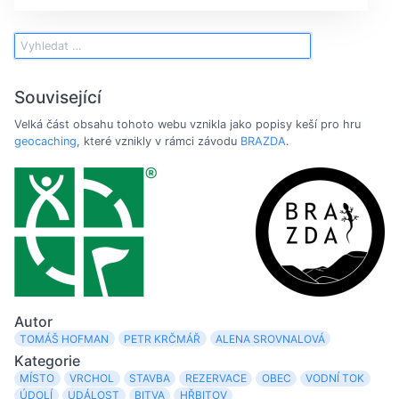
Související
Velká část obsahu tohoto webu vznikla jako popisy keší pro hru
geocaching
, které vznikly v rámci závodu
BRAZDA
.
Autor
TOMÁŠ HOFMAN
PETR KRČMÁŘ
ALENA SROVNALOVÁ
Kategorie
MÍSTO
VRCHOL
STAVBA
REZERVACE
OBEC
VODNÍ TOK
ÚDOLÍ
UDÁLOST
BITVA
HŘBITOV