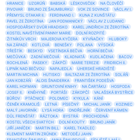
HRANICE
UZGRÚŇ
BABSKÁ
LÉSKOVEČEK
NA ČLOVĚČÍ
PIVOVAR
BRUNO ZE ŠAUMBURKU
VOK ZE SOVINCE
VÁCLAV I.
PŘEMYSL OTAKAR II.
FERDINAND I.
KUNA Z KUNŠTÁTU
PAVEL ZE ŽEROTÍNA
JAN PODMANICKÝ
VÁCLAV Z LUDANIC
HOSPODÁŘSKÝ DVŮR HRADISKO
KAREL JINDŘICH ZE ŽEROTÍNA
KOSTEL NAVŠTÍVENÍ PANNY MARIE
DOLNÍ ROZPITÉ
ŽITNÍKŮV VRCH
MAJEROVA KYČERA
KÝVŇAČKY
HLUBOKÝ
NA ZÁPADÍ
KOTLOVÁ
BENEŠKY
POLANA
VÝSOKÁ
TŘEŠTÍK
BESKYD
VSETÍNSKÁ BEČVA
HORNÍ BEČVA
MEČŮVKA
ZADNÍ MEČOVÁ
KLADNATÁ
KUDLAČENA
BACOV
ROCHLENÁ
PASEKY
ZÁKPČÍ
MARIE TEREZIE
FRIDRICH II.
LIPNÍK NAD BEČVOU
NAPAJEDLA
UHERSKÉ HRADIŠTĚ
MARTIN MICHNA
HUTISKO
BALTAZAR ZE ŽEROTÍNA
SOLÁŇ
JAN KOBZÁŇ
ALOIS ŠNAIDERKA
FRANTIŠEK PODEŠVA
KAREL HOFMAN
GRUNTOVNÍ KNIHY
NA ČARTÁKU
HOSPODA
JOSEF II.
KNĚHYNĚ
PORTÁŠI
ZÁKOPČÍ
VALAŠSKÁ BYSTŘICE
BŮŘOV
PTÁČNICE
POLOMEC
KYKULA
KÁNÍ
ČENĚK KRAMOLIŠ
LETNÁ
PÍSEČNÝ
MICHAL JANÍK
KOZINEC
MALÝ JAVORNÍK
LYSÁ HORA
ONDŘEJNÍK
ČERVENÝ KÁMEN
DŮL FRENŠTÁT
RÁZTOKA
BYSTRÁ
PROCHODNÁ
KOSTEL VŠECH SVATÝCH
DOLNÍ KOUTY
BRUNO JANÍK
JIŘÍ JANÍČEK
MARTIN BILL
KAREL TKADLEC
KLEMENT MARTIN ZRŮNEK
METODĚJ JAHN
FRANTIŠEK ŠIMURDA
ANNA ŠIMURDOVÁ
SÍDLIŠTĚ 1. MÁJ