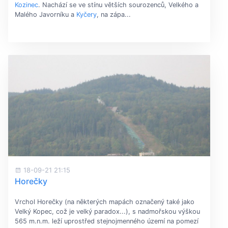
Kozinec
. Nachází se ve stínu větších sourozenců, Velkého a
Malého Javorníku a
Kyčery
, na zápa...
18-09-21 21:15
Horečky
Vrchol Horečky (na některých mapách označený také jako
Velký Kopec, což je velký paradox...), s nadmořskou výškou
565 m.n.m. leží uprostřed stejnojmenného území na pomezí