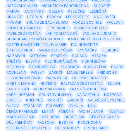
MUNIČNÍ SKLAD
JURKOVIČOVA ROZHLEDNA
HÁŽOVICE
HÁŽOVSKÝ MLÝN
VIGANTICKÁ PAHORKATINA
SLADSKÉ
MAKOV
JAVORNÍKY
OSELNÁ
KYSUČNÉ
LEMEŠNÁ
HRANICE
UZGRÚŇ
BABSKÁ
LÉSKOVEČEK
NA ČLOVĚČÍ
PIVOVAR
BRUNO ZE ŠAUMBURKU
VOK ZE SOVINCE
VÁCLAV I.
PŘEMYSL OTAKAR II.
FERDINAND I.
KUNA Z KUNŠTÁTU
PAVEL ZE ŽEROTÍNA
JAN PODMANICKÝ
VÁCLAV Z LUDANIC
HOSPODÁŘSKÝ DVŮR HRADISKO
KAREL JINDŘICH ZE ŽEROTÍNA
KOSTEL NAVŠTÍVENÍ PANNY MARIE
DOLNÍ ROZPITÉ
ŽITNÍKŮV VRCH
MAJEROVA KYČERA
KÝVŇAČKY
HLUBOKÝ
NA ZÁPADÍ
KOTLOVÁ
BENEŠKY
POLANA
VÝSOKÁ
TŘEŠTÍK
BESKYD
VSETÍNSKÁ BEČVA
HORNÍ BEČVA
MEČŮVKA
ZADNÍ MEČOVÁ
KLADNATÁ
KUDLAČENA
BACOV
ROCHLENÁ
PASEKY
ZÁKPČÍ
MARIE TEREZIE
FRIDRICH II.
LIPNÍK NAD BEČVOU
NAPAJEDLA
UHERSKÉ HRADIŠTĚ
MARTIN MICHNA
HUTISKO
BALTAZAR ZE ŽEROTÍNA
SOLÁŇ
JAN KOBZÁŇ
ALOIS ŠNAIDERKA
FRANTIŠEK PODEŠVA
KAREL HOFMAN
GRUNTOVNÍ KNIHY
NA ČARTÁKU
HOSPODA
JOSEF II.
KNĚHYNĚ
PORTÁŠI
ZÁKOPČÍ
VALAŠSKÁ BYSTŘICE
BŮŘOV
PTÁČNICE
POLOMEC
KYKULA
KÁNÍ
ČENĚK KRAMOLIŠ
LETNÁ
PÍSEČNÝ
MICHAL JANÍK
KOZINEC
MALÝ JAVORNÍK
LYSÁ HORA
ONDŘEJNÍK
ČERVENÝ KÁMEN
DŮL FRENŠTÁT
RÁZTOKA
BYSTRÁ
PROCHODNÁ
KOSTEL VŠECH SVATÝCH
DOLNÍ KOUTY
BRUNO JANÍK