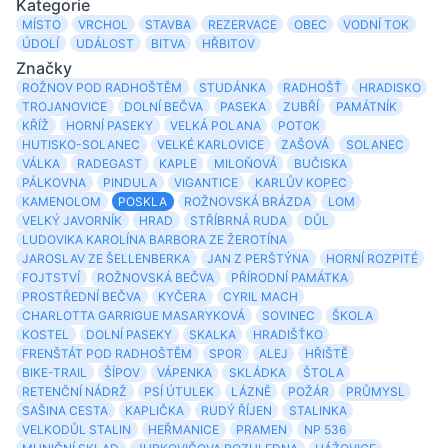
Kategorie
MÍSTO
VRCHOL
STAVBA
REZERVACE
OBEC
VODNÍ TOK
ÚDOLÍ
UDÁLOST
BITVA
HŘBITOV
Značky
ROŽNOV POD RADHOŠTĚM
STUDÁNKA
RADHOŠŤ
HRADISKO
TROJANOVICE
DOLNÍ BEČVA
PASEKA
ZUBŘÍ
PAMÁTNÍK
KŘÍŽ
HORNÍ PASEKY
VELKÁ POLANA
POTOK
HUTISKO-SOLANEC
VELKÉ KARLOVICE
ZAŠOVÁ
SOLANEC
VÁLKA
RADEGAST
KAPLE
MILOŇOVÁ
BUČISKA
PÁLKOVNA
PINDULA
VIGANTICE
KARLŮV KOPEC
KAMENOLOM
POSKLA
ROŽNOVSKÁ BRÁZDA
LOM
VELKÝ JAVORNÍK
HRAD
STŘÍBRNÁ RUDA
DŮL
LUDOVIKA KAROLÍNA BARBORA ZE ŽEROTÍNA
JAROSLAV ZE ŠELLENBERKA
JAN Z PERŠTÝNA
HORNÍ ROZPITÉ
FOJTSTVÍ
ROŽNOVSKÁ BEČVA
PŘÍRODNÍ PAMÁTKA
PROSTŘEDNÍ BEČVA
KYČERA
CYRIL MACH
CHARLOTTA GARRIGUE MASARYKOVÁ
SOVINEC
ŠKOLA
KOSTEL
DOLNÍ PASEKY
SKALKA
HRADIŠŤKO
FRENŠTÁT POD RADHOŠTĚM
SPOR
ALEJ
HŘIŠTĚ
BIKE-TRAIL
ŠÍPOV
VÁPENKA
SKLÁDKA
ŠTOLA
RETENČNÍ NÁDRŽ
PSÍ ÚTULEK
LÁZNĚ
POŽÁR
PRŮMYSL
SAŠINA CESTA
KAPLIČKA
RUDÝ ŘÍJEN
STALINKA
VELKODŮL STALIN
HEŘMANICE
PRAMEN
NP 536