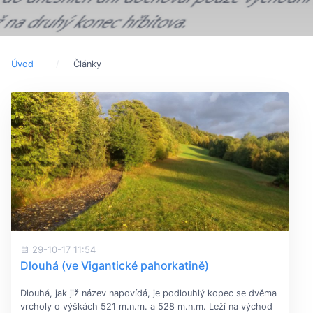
Úvod
Články
29-10-17 11:54
Dlouhá (ve Vigantické pahorkatině)
Dlouhá, jak již název napovídá, je podlouhlý kopec se dvěma
vrcholy o výškách 521 m.n.m. a 528 m.n.m. Leží na východ